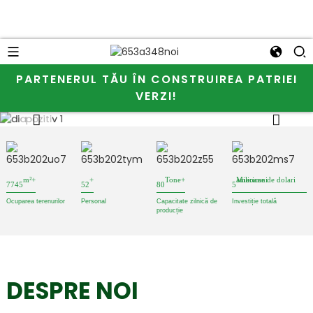
PARTENERUL TĂU ÎN CONSTRUIREA PATRIEI
VERZI!
m²+
+
Tone+
Milioane de dolari americani
7745
52
80
5
Ocuparea terenurilor
Personal
Capacitate zilnică de
Investiție totală
producție
DESPRE NOI