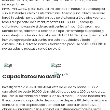
întreaga lume.
HPMC, MHEC, HEC și RDP sunt aditivi esențiali în industria construcțiilor
și în substanțele chimice utilizate zilnic. Aceștia sunt utilizați pe scară
largă în adezivi pentru plăci, chit de perete, tencuială de gips-carton,
tencuială pe bază de ciment, mortare ETIFS și ETICS, compuși
02
autonivelanți, vopsele și detergenți pentru a îmbunătăți grosimea,
lucrabilitatea, aderența și retenția de apă. Performanța superioară și
consistența produselor din celuloză JINJI CHEMICAL le-au transformat
într-o alegere preferată pentru proiecte industriale de toate
dimensiunile. Calitatea înaltă și fiabilitatea produselor JINJI CHEMICAL
ne-au adus o reputație solidă pe piață.
Capacitatea Noastră
Investiția totală a JINJI CHEMICAL este de 20 de milioane USD și o
suprafață de peste 30.000 de metri pătrați, cu peste 200 de angajați,
03
inclusiv 20 de tehnicieni seniori și de nivel mediu. Fabrica noastră are
8 reactoare și o capacitate de producție de peste 80 de tone pe zi. Am
construit o linie de producție completă, un laborator de analize
chimice și proprietăți fizice, echipat cu instrumente moderne pentru