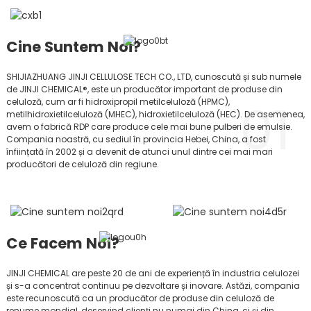
Cine Suntem Noi?
SHIJIAZHUANG JINJI CELLULOSE TECH CO., LTD, cunoscută și sub numele
de JINJI CHEMICAL®, este un producător important de produse din
01
celuloză, cum ar fi hidroxipropil metilceluloză (HPMC),
metilhidroxietilceluloză (MHEC), hidroxietilceluloză (HEC). De asemenea,
avem o fabrică RDP care produce cele mai bune pulberi de emulsie.
Compania noastră, cu sediul în provincia Hebei, China, a fost
înființată în 2002 și a devenit de atunci unul dintre cei mai mari
producători de celuloză din regiune.
Ce Facem Noi?
JINJI CHEMICAL are peste 20 de ani de experiență în industria celulozei
și s-a concentrat continuu pe dezvoltare și inovare. Astăzi, compania
este recunoscută ca un producător de produse din celuloză de
renume mondial, deservind clienți nu numai din China, ci și din