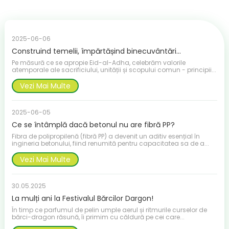
2025-06-06
Construind temelii, împărtășind binecuvântări...
Pe măsură ce se apropie Eid-al-Adha, celebrăm valorile
atemporale ale sacrificiului, unității și scopului comun - principii...
Vezi Mai Multe
2025-06-05
Ce se întâmplă dacă betonul nu are fibră PP?
Fibra de polipropilenă (fibră PP) a devenit un aditiv esențial în
ingineria betonului, fiind renumită pentru capacitatea sa de a...
Vezi Mai Multe
30.05.2025
La mulți ani la Festivalul Bărcilor Dargon!
În timp ce parfumul de pelin umple aerul și ritmurile curselor de
bărci-dragon răsună, îi primim cu căldură pe cei care...