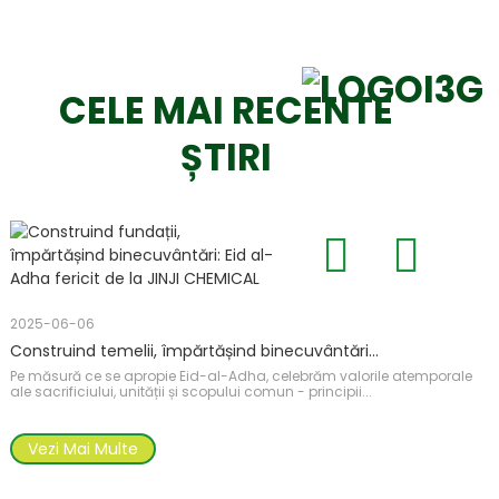
CELE MAI RECENTE
ȘTIRI
2
2025-06-06
C
Construind temelii, împărtășind binecuvântări...
F
b
Pe măsură ce se apropie Eid-al-Adha, celebrăm valorile atemporale
ale sacrificiului, unității și scopului comun - principii...
Vezi Mai Multe