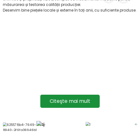
măsurarea și testarea calității producției.
Deservim bine piețele locale și externe în toți anii, cu suficiente produse.
ECHIPA NOASTRĂ
JINJI CHEMICAL® are o echipă dedicată de experți care
lucrează continuu la îmbunătățirea performanței și
aplicațiilor produselor sale din celuloză. Acest
angajament față de inovație a permis companiei să
rămână cu un pas înaintea concurenței și să satisfacă
nevoile în continuă schimbare ale clienților săi.
Citeşte mai mult